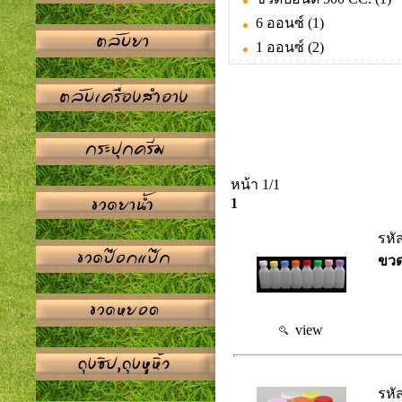
6 ออนซ์
(1)
1 ออนซ์
(2)
หน้า 1/1
1
รหั
ขวด
view
รหั